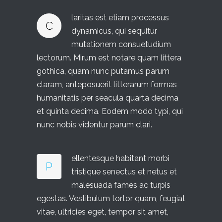
laritas est etiam processus
C
dynamicus, qui sequitur
mutationem consuetudium
lectorum. Mirum est notare quam littera
gothica, quam nunc putamus parum
claram, anteposuerit litterarum formas
humanitatis per seacula quarta decima
et quinta decima. Eodem modo typi, qui
nunc nobis videntur parum clari.
ellentesque habitant morbi
P
tristique senectus et netus et
malesuada fames ac turpis
egestas. Vestibulum tortor quam, feugiat
vitae, ultricies eget, tempor sit amet,