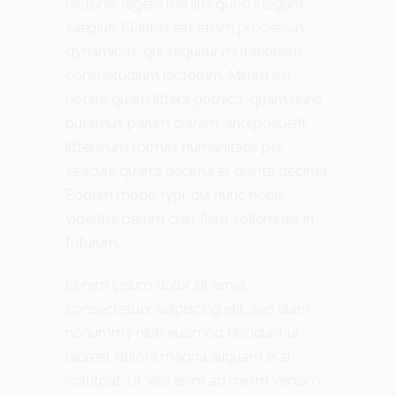
lectores legere me lius quod ii legunt
saepius. Claritas est etiam processus
dynamicus, qui sequitur mutationem
consuetudium lectorum. Mirum est
notare quam littera gothica, quam nunc
putamus parum claram, anteposuerit
litterarum formas humanitatis per
seacula quarta decima et quinta decima.
Eodem modo typi, qui nunc nobis
videntur parum clari, fiant sollemnes in
futurum.
Lorem ipsum dolor sit amet,
consectetuer adipiscing elit, sed diam
nonummy nibh euismod tincidunt ut
laoreet dolore magna aliquam erat
volutpat. Ut wisi enim ad minim veniam,