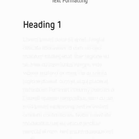
Text Formatting
Heading 1
Lorem ipsum dolor sit amet, feugiat
delicata liberavisse id cum, no quo
maiorum intellegebat, liber regione eu
sit. Mea cu case ludus integre, vide
viderer eleifend ex mea. His at soluta
regione diceret, cum et atqui placerat
petentium. Per amet nonumy periculis ei.
Deleniti apeirian temporibus eam cu, ad
mea ipsum sadipscing, sed ex assum
omnium contentiones. Nobis suavitate
moderatius has eu, epicuri ancillae
pericula ei nam, ferri ipsum quaeque est