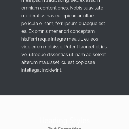
mea ipsum sadipscing, sed ex assum
omnium contentiones. Nobis suavitate
moderatius has eu, epicuri ancillae
pericula ei nam, ferri ipsum quaeque est
ea. Ex omnis menandri conceptam
his.Ferri reque integre mea ut, eu eos
vide errem noluisse. Putent laoreet et ius.
Vel utroque dissentias ut, nam ad soleat
alterum maluisset, cu est copiosae
intellegat inciderint.
Heading Styles