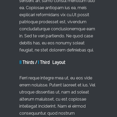
senserit an, sumo consul mentitum duo
ea. Copiosae antiopam ius ea, meis
explicari reformidans vix cu.Ut possit
patrioque prodesset est, vivendum
concludaturque conclusionemque eam
in. Sed te veri partiendo. Ne quod case
debitis has, eu eos nonumy soleat
feugiat, ne stet dolorem definiebas qui.
II
Thirds /
I
Third Layout
Ferri reque integre mea ut, eu eos vide
errem noluisse. Putent laoreet et ius. Vel
utroque dissentias ut, nam ad soleat
alterum maluisset, cu est copiosae
intellegat inciderint. Nam ei eirmod
consequuntur, quod nostrum