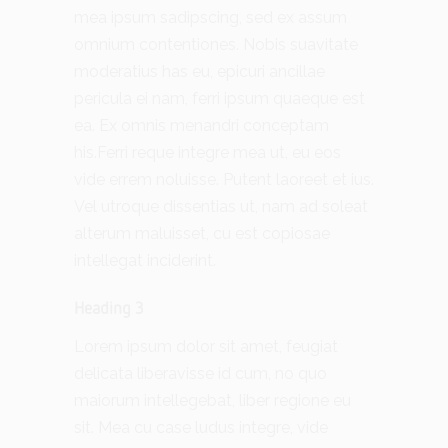
mea ipsum sadipscing, sed ex assum
omnium contentiones. Nobis suavitate
moderatius has eu, epicuri ancillae
pericula ei nam, ferri ipsum quaeque est
ea. Ex omnis menandri conceptam
his.Ferri reque integre mea ut, eu eos
vide errem noluisse. Putent laoreet et ius.
Vel utroque dissentias ut, nam ad soleat
alterum maluisset, cu est copiosae
intellegat inciderint.
Heading 3
Lorem ipsum dolor sit amet, feugiat
delicata liberavisse id cum, no quo
maiorum intellegebat, liber regione eu
sit. Mea cu case ludus integre, vide