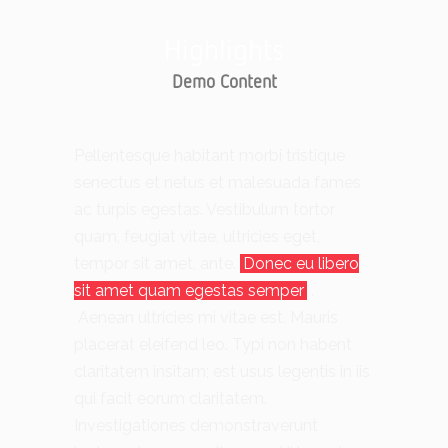
Highlights
Demo Content
Pellentesque habitant morbi tristique
senectus et netus et malesuada fames
ac turpis egestas. Vestibulum tortor
quam, feugiat vitae, ultricies eget,
tempor sit amet, ante.
Donec eu libero
sit amet quam egestas semper
.
Aenean ultricies mi vitae est. Mauris
placerat eleifend leo. Typi non habent
claritatem insitam; est usus legentis in iis
qui facit eorum claritatem.
Investigationes demonstraverunt