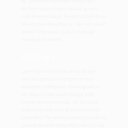
ea. Ex omnis menandri conceptam
his.Ferri reque integre mea ut, eu eos
vide errem noluisse. Putent laoreet et ius.
Vel utroque dissentias ut, nam ad soleat
alterum maluisset, cu est copiosae
intellegat inciderint.
Heading 2
Lorem ipsum dolor sit amet, feugiat
delicata liberavisse id cum, no quo
maiorum intellegebat, liber regione eu
sit. Mea cu case ludus integre, vide
viderer eleifend ex mea. His at soluta
regione diceret, cum et atqui placerat
petentium. Per amet nonumy periculis ei.
Deleniti apeirian temporibus eam cu, ad