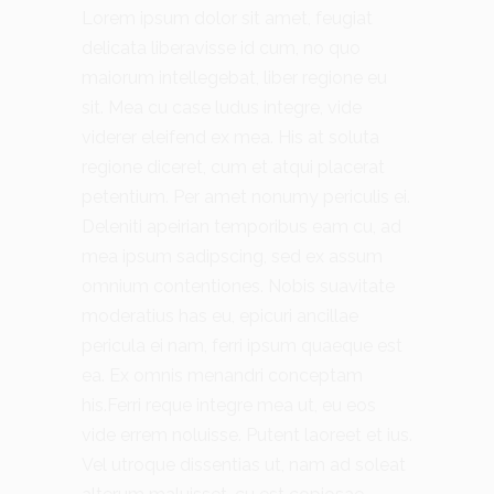
Lorem ipsum dolor sit amet, feugiat
delicata liberavisse id cum, no quo
maiorum intellegebat, liber regione eu
sit. Mea cu case ludus integre, vide
viderer eleifend ex mea. His at soluta
regione diceret, cum et atqui placerat
petentium. Per amet nonumy periculis ei.
Deleniti apeirian temporibus eam cu, ad
mea ipsum sadipscing, sed ex assum
omnium contentiones. Nobis suavitate
moderatius has eu, epicuri ancillae
pericula ei nam, ferri ipsum quaeque est
ea. Ex omnis menandri conceptam
his.Ferri reque integre mea ut, eu eos
vide errem noluisse. Putent laoreet et ius.
Vel utroque dissentias ut, nam ad soleat