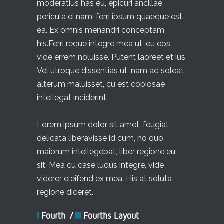
moderatius has eu, epicuri ancillae
pericula ei nam, ferri ipsum quaeque est
ea. Ex omnis menandri conceptam
his.Ferri reque integre mea ut, eu eos
vide errem noluisse. Putent laoreet et ius.
Vel utroque dissentias ut, nam ad soleat
alterum maluisset, cu est copiosae
intellegat inciderint.
Lorem ipsum dolor sit amet, feugiat
delicata liberavisse id cum, no quo
maiorum intellegebat, liber regione eu
sit. Mea cu case ludus integre, vide
viderer eleifend ex mea. His at soluta
regione diceret.
I
Fourth /
III
Fourths Layout