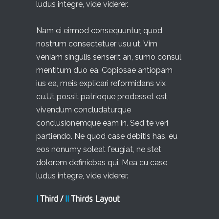
ludus integre, vide viderer.
Nam ei eirmod consequuntur, quod
nostrum consectetuer usu ut. Vim
veniam singulis senserit an, sumo consul
mentitum duo ea. Copiosae antiopam
ius ea, meis explicari reformidans vix
cu.Ut possit patrioque prodesset est,
vivendum concludaturque
conclusionemque eam in. Sed te veri
partiendo. Ne quod case debitis has, eu
eos nonumy soleat feugiat, ne stet
dolorem definiebas qui. Mea cu case
ludus integre, vide viderer.
I
Third /
II
Thirds Layout