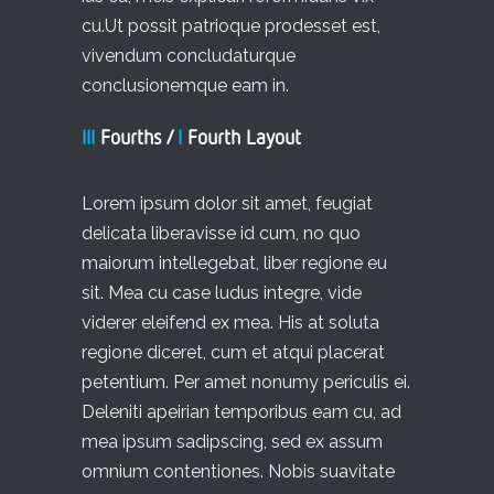
cu.Ut possit patrioque prodesset est,
vivendum concludaturque
conclusionemque eam in.
III
Fourths /
I
Fourth Layout
Lorem ipsum dolor sit amet, feugiat
delicata liberavisse id cum, no quo
maiorum intellegebat, liber regione eu
sit. Mea cu case ludus integre, vide
viderer eleifend ex mea. His at soluta
regione diceret, cum et atqui placerat
petentium. Per amet nonumy periculis ei.
Deleniti apeirian temporibus eam cu, ad
mea ipsum sadipscing, sed ex assum
omnium contentiones. Nobis suavitate