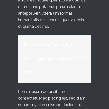
Mirum est notare quam littera gothica,
quam nunc putamus parum claram,
anteposuerit litterarum formas
humanitatis per seacula quarta decima
et quinta decima.
Mirum est notare quam littera
gothica, quam nunc putamus parum
claram.
Lorem ipsum dolor sit amet,
consectetuer adipiscing elit, sed diam
nonummy nibh euismod tincidunt ut