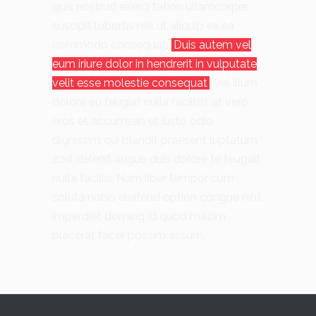
quis nostrud exerci tation ullamcorper
suscipit lobortis nisl ut aliquip ex ea
commodo consequat.
Duis autem vel
eum iriure dolor in hendrerit in vulputate
velit esse molestie consequat
, vel illum
dolore eu feugiat nulla facilisis at vero
eros et accumsan et iusto odio
dignissim qui blandit praesent luptatum
zzril delenit augue duis dolore te feugait
nulla facilisi. Nam liber tempor cum
soluta nobis eleifend option congue nihil
imperdiet doming id quod mazim
placerat facer possim assum.